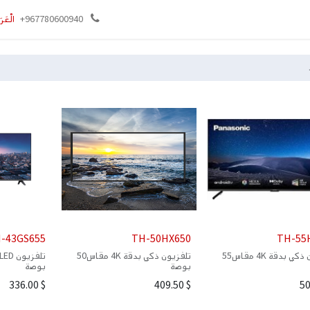
وني
تواصل معنا
+967780600940
الْعَرَ
-43GS655
TH-50HX650
TH-55
تلفزيون ذكي بدقة 4K مقاس55
تلفزيون ذكي بدقة 4K مقاس50
بوصة
بوصة
336.00
$
409.50
$
50