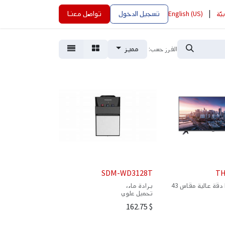
|
تسجيل الدخول
تواصل معنا
بيّة
English (US)
مميز
الفرز حسب:
SDM-WD3128T
TH
تلفزيون LED دقة عالية مقاس 43
برادة ماء،
تحميل علوي
مياه ساخنة، وباردة، وعادية.
162.75
$