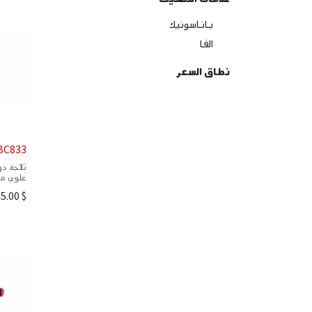
باناسونيك
الفا
نطاق السعر
BC833
ثلاجة ذ
علوي مز
5.00
$