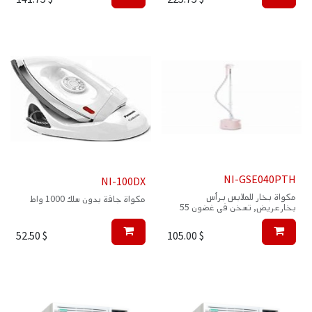
NI-GSE040PTH
NI-100DX
مكواة بخار للملابس برأس
مكواة جافة بدون سلك 1000 واط
بخارعريض, تسخن في غضون 55
ثانية, خزان مياه سعة 2.0 لتر
52.50
$
105.00
$