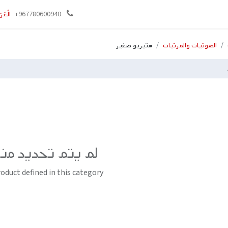
وني
تواصل معنا
+967780600940
الْعَرَ
الصوتيات والمرئيات
ستيريو صغير
لم يتم تحديد من
oduct defined in this category.