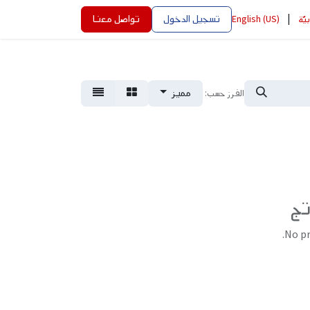
|
تسجيل الدخول
تواصل معنا
بيّة
English (US)
مميز
الفرز حسب:
تج
No pr