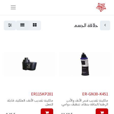
حلاقة الجسم
ER115KP201
ER-GN30-K451
ماكينة تشذيب شعر الأنف والأذن
ماكينة تشذيب الأنف، لاسلكية، قابلة
الرطبة/الجافة بنظام تنظيف دوامي،
للغسل.
بطارية قلوية