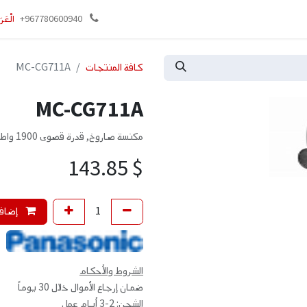
وني
تواصل معنا
+967780600940
الْعَرَ
كافة المنتجات
MC-CG711A
MC-CG711A
مكنسة صاروخ, قدرة قصوى 1900 واط, كيس غبار سعة 6 لتر
143.85
$
إضافة
الشروط والأحكام
ضمان إرجاع الأموال خلال 30 يوماً
الشحن: 2-3 أيام عمل