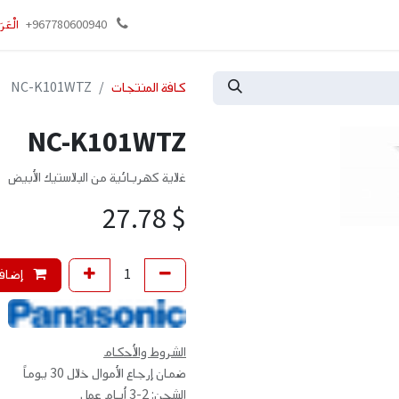
وني
تواصل معنا
+967780600940
الْعَرَ
كافة المنتجات
NC-K101WTZ
NC-K101WTZ
غلاية كهربائية من البلاستيك الأبيض
27.78
$
إضافة
الشروط والأحكام
ضمان إرجاع الأموال خلال 30 يوماً
الشحن: 2-3 أيام عمل