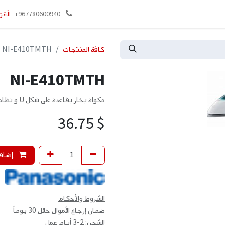
وني
تواصل معنا
+967780600940
الْعَرَ
كافة المنتجات
NI-E410TMTH
NI-E410TMTH
مكواة بخار بقاعدة على شكل U و نظام مكافحة الكالسيوم
36.75
$
إضافة
الشروط والأحكام
ضمان إرجاع الأموال خلال 30 يوماً
الشحن: 2-3 أيام عمل